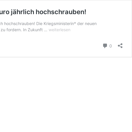
Euro jährlich hochschrauben!
ich hochschrauben! Die Kriegsministerin* der neuen
–
zu fordern. In Zukunft …
weiterlesen
Kriegsministerin
Lambrecht
Kommenta
0
will
die
Rüstungsausgaben
auf
bis
zu
82
Milliarden
Euro
jährlich
hochschrauben!