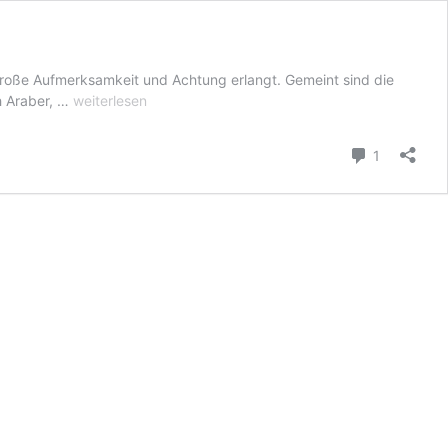
große Aufmerksamkeit und Achtung erlangt. Gemeint sind die
–
h Araber, …
weiterlesen
Afrin
Newsticker
Kommenta
1
–
HPG
veröffentlichen
Bilanz
zu
Militäroperation
am
Cûdî