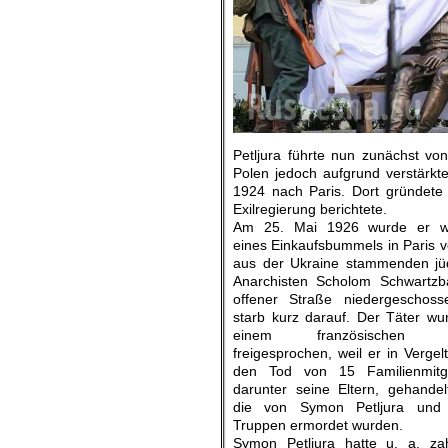
Petljura führte nun zunächst vo
Polen jedoch aufgrund verstärk
1924 nach Paris. Dort gründete e
Exilregierung berichtete.
Am 25. Mai 1926 wurde er w
eines Einkaufsbummels in Paris 
aus der Ukraine stammenden jü
Anarchisten Scholom Schwartzb
offener Straße niedergeschos
starb kurz darauf. Der Täter wu
einem französischen Ge
freigesprochen, weil er in Vergel
den Tod von 15 Familienmitgl
darunter seine Eltern, gehandel
die von Symon Petljura und 
Truppen ermordet wurden.
Symon Petljura hatte u. a. zah