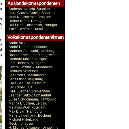
en
Auslandskorrespondenten
m
Andreas Habicht, Spanien
Jairo Gomez Garcia, Spanien
-
Noel Nascimento, Brasilien
h
Rainer Kranz, Portugal
w
Rui Filipe Gutschmidt, Portugal
e“
Yücel Özdemir, Türkei
er
Volkskorrespondenten/innen
e.
Andre Accardi
te
André Höppner, Hannover
nf
Andreas Grünwald, Hamburg
en
Bastian Reichardt, Königswinter
Diethard Möller, Stuttgart
Fritz Theisen, Stuttgart
Gizem Gözüacik, Mannheim
Heinrich Schreiber
Ilga Röder, Saarbrücken
Jens Lustig, Augsburg
Kalle Schulze, Sassnitz
Kiki Rebell, Kiel
K-M. Luettgen, Remscheid
Leander Sukov, Ochsenfurt
Luise Schoolmann, Hambgurg
Maritta Brückner, Leipzig
Matthias Wolf, Potsdam
Max Bryan, Hamburg
Merle Lindemann, Bochum
Michael Hillerband,
Recklinghausen
H. Michael Vilsmeier, Dingolfing