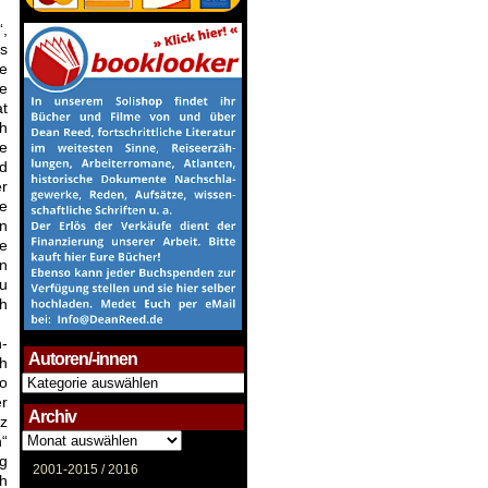
“,
ss
e
ne
at
ch
re
nd
r
me
en
he
en
zu
ch
-
Autoren/-innen
h
Autoren/-
o
innen
r
Archiv
z
Archiv
“
g
2001-2015 /
2016
h