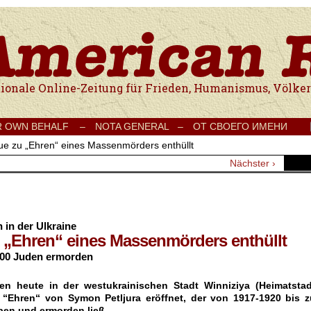
e Onlinezeitung für Frieden, Humanismus, Völkerverständigung und Kul
R OWN BEHALF –
NOTA GENERAL –
ОТ СВОЕГО ИМЕНИ
ue zu „Ehren“ eines Massenmörders enthüllt
Nächster ›
n in der Ulkraine
u „Ehren“ eines Massenmörders enthüllt
.000 Juden ermorden
ben heute in der westukrainischen Stadt Winniziya (Heimatstad
 “Ehren“ von Symon Petljura eröffnet, der von 1917-1920 bis z
pen und ermorden ließ.