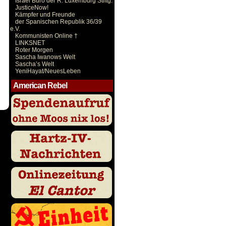
Israel Büro der R. Luxemburg Stiftg.
JusticeNow!
Kämpfer und Freunde
der Spanischen Republik 36/39
e.V.
Kommunisten Online †
LINKSNET
Roter Morgen
Sascha Iwanows Welt
Sascha’s Welt
YeniHayat/NeuesLeben
American Rebel