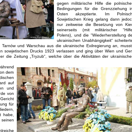
gegen militärische Hilfe die polnisch
Bedingungen für die Grenzziehung i
Osten akzeptierte. Im Polnisch
Sowjetischen Krieg gelang dann jedoc
nur zeitweise die Besetzung von Kie
seinerseits (mit militärischer “Hilf
Polens), und die “Wiederherstellung d
ukrainischen Unabhängigkeit“ scheitert
n Tarnów und Warschau aus die ukrainische Exilregierung an, muss
ten sowjetischen Drucks 1923 verlassen und ging über Wien und Ge
r die Zeitung „Tryzub“, welche über die Aktivitäten der ukrainisch
ährend
von dem
dischen
ard auf
sen und
rde von
richt
tung für
iedern,
t habe,
seinen
lreiche