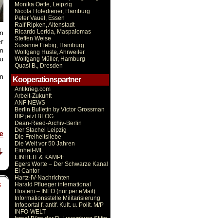
Monika Oette, Leipzig
Nicola Hofediener, Hamburg
Peter Vauel, Essen
Ralf Ripken, Altenstadt
Ricardo Lerida, Maspalomas
n
Steffen Weise
er
Susanne Fiebig, Hamburg
m
Wolfgang Huste, Ahrweiler
u
Wolfgang Müller, Hamburg
Quasi B., Dresden
n
Kooperationspartner
Antikrieg.com
Arbeit-Zukunft
ANF NEWS
Berlin Bulletin by Victor Grossman
BIP jetzt BLOG
Dean-Reed-Archiv-Berlin
Der Stachel Leipzig
Die Freiheitsliebe
Die Welt vor 50 Jahren
Einheit-ML
EINHEIT & KAMPF
Egers Worte – Der Schwarze Kanal
El Cantor
Hartz-IV-Nachrichten
Harald Pflueger international
S
Hosteni – INFO (nur per eMail)
Informationsstelle Militarisierung
Infoportal f. antif. Kult. u. Polit. M/P
INFO-WELT