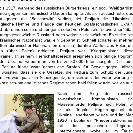
bis 1917, während des russischen Bürgerkriegs, ein sog. “Weißgardist
Armee gegen kommunistische Bauern kämpfte. Als sich abzeichnete, da
gegen die “Bolschewiki“ verliert, rief Petljura die “Ukrainisch
e gleiche Hymne und Flagge der heutigen ukrafaschistischen Ukrai
 abtrennen sollte und übrigens sofort von Polen als “souveräner“ Sta
riegsgeschwächte Russland noch weiter zu schwächen. Es stellte si
rainischer Nationalist war, ein Separatist. Schnell scharte er mehre
en ukrainischer Nationalisten um sich, die ihre Waffen aus Polen u
en (über Polen) erhielten. Petljura war “Kriegsminister“ diese
Ukraine“. In seinem Herrschaftsbereich ereigneten sich blutige Pogro
 der Ukraine, wobei man von bis zu 50.000 Toten ausgeht. Die Jud
Petljura führte zwar “gesetzliche Strafen“ für Gewalt gegen jüdisc
zen wussten, dass sie die Gesetze, die Petljura zum Schutz der Jud
ten. Es war quasi ein Scheingesetz, um sich aus der Verantwortung 
krainisch-nationalistisches Regime schon bald fallen würde, wie es au
Nach dem Sieg der russisch
sowjetischen Kommunisten flo
Massenmörder Petljura nach Polen, w
er als “legaler Regierungschef de
Ukraine“ anerkannt wurde und im Mär
1920 in Lublin ein “Friedensabkommen
mit der polnischen Regierun
unterzeichnete, wobei er im Tausc