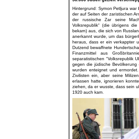
Hintergrund: Symon Petljura war 
der auf Seiten der zaristischen 
der russische Zar seine Macht 
Volksrepublik“ (die übrigens di
bekam) aus, die sich von Russland
anerkannt wurde, um das bürgerk
heraus, dass er ein verkappter uk
Dutzend bewaffnete Hundertschaft
Finanzmittel aus Großbritanni
separatistischen “Volksrepublik 
gegen die jüdische Bevölkerung
wurden enteignet und ermordet. 
Zivilisten ein, aber seine Mili
erlassen hatte, ignorieren konn
ziehen, da er wusste, dass sein u
1920 auch kam.