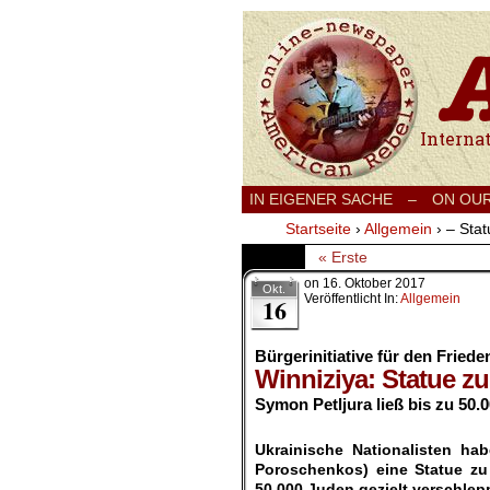
International
IN EIGENER SACHE
–
ON OU
Startseite
›
Allgemein
›
– Stat
« Erste
on
16. Oktober 2017
Okt.
Veröffentlicht In:
Allgemein
16
Bürgerinitiative für den Friede
Winniziya
: Statue z
Symon Petljura ließ bis zu 50
.
Ukrainische Nationalisten ha
Poroschenkos) eine Statue zu
50.000 Juden gezielt verschlep