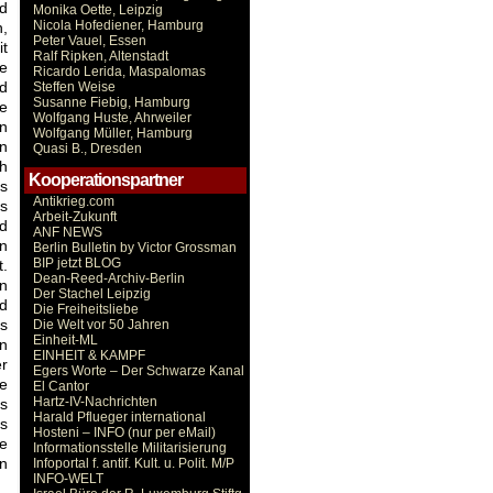
d
Monika Oette, Leipzig
Nicola Hofediener, Hamburg
n,
Peter Vauel, Essen
it
Ralf Ripken, Altenstadt
e
Ricardo Lerida, Maspalomas
nd
Steffen Weise
Susanne Fiebig, Hamburg
e
Wolfgang Huste, Ahrweiler
In
Wolfgang Müller, Hamburg
en
Quasi B., Dresden
h
Kooperationspartner
s
Antikrieg.com
ns
Arbeit-Zukunft
d
ANF NEWS
on
Berlin Bulletin by Victor Grossman
BIP jetzt BLOG
t.
Dean-Reed-Archiv-Berlin
en
Der Stachel Leipzig
nd
Die Freiheitsliebe
ss
Die Welt vor 50 Jahren
Einheit-ML
in
EINHEIT & KAMPF
er
Egers Worte – Der Schwarze Kanal
ge
El Cantor
Hartz-IV-Nachrichten
ts
Harald Pflueger international
es
Hosteni – INFO (nur per eMail)
ie
Informationsstelle Militarisierung
en
Infoportal f. antif. Kult. u. Polit. M/P
INFO-WELT