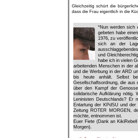
Gleichzeitig schürt die bürgerl
dass die Frau eigentlich in die K
.
*Nun werden sich e
gebeten habe einen
1976, zu veröffent
sich an der Lag
ausschlaggebendes v
und Gleichberechti
habe ich in vielen 
arbeitenden Menschen in der a
und die Werbung in der ARD und
bis heute anhält. Selbst 
Gesellschaftsordnung, die aus
über den Kampf der Genossen 
solidarische Aufklärung nötig.
Leninisten Deutschlands? Er m
Entartung der KPdSU und der 
Zeitung ROTER MORGEN, der de
möchte, entnommen ist.
Euer Fiete (Dank an KikiRebell
Morgen).