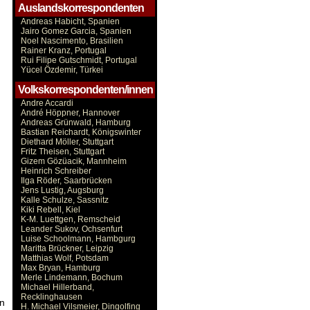
Auslandskorrespondenten
Andreas Habicht, Spanien
Jairo Gomez Garcia, Spanien
Noel Nascimento, Brasilien
Rainer Kranz, Portugal
Rui Filipe Gutschmidt, Portugal
Yücel Özdemir, Türkei
Volkskorrespondenten/innen
Andre Accardi
André Höppner, Hannover
Andreas Grünwald, Hamburg
Bastian Reichardt, Königswinter
Diethard Möller, Stuttgart
Fritz Theisen, Stuttgart
Gizem Gözüacik, Mannheim
Heinrich Schreiber
Ilga Röder, Saarbrücken
Jens Lustig, Augsburg
Kalle Schulze, Sassnitz
Kiki Rebell, Kiel
K-M. Luettgen, Remscheid
Leander Sukov, Ochsenfurt
Luise Schoolmann, Hambgurg
Maritta Brückner, Leipzig
Matthias Wolf, Potsdam
Max Bryan, Hamburg
Merle Lindemann, Bochum
Michael Hillerband,
Recklinghausen
en
H. Michael Vilsmeier, Dingolfing