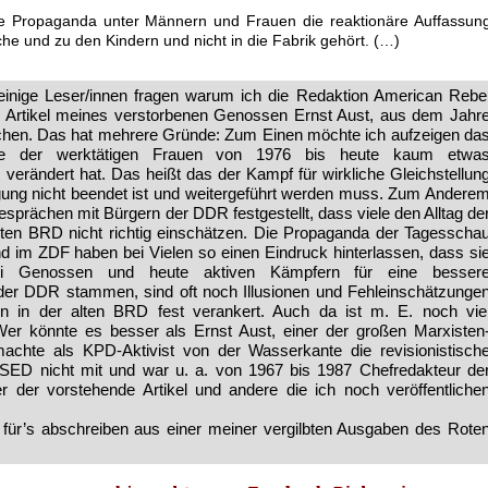
iche Propaganda unter Männern und Frauen die reaktionäre Auffassun
üche und zu den Kindern und nicht in die Fabrik gehört. (…)
inige Leser/innen fragen warum ich die Redaktion American Rebe
 Artikel meines verstorbenen Genossen Ernst Aust, aus dem Jahr
lichen. Das hat mehrere Gründe: Zum Einen möchte ich aufzeigen da
e der werktätigen Frauen von 1976 bis heute kaum etwa
erändert hat. Das heißt das der Kampf für wirkliche Gleichstellun
gung nicht beendet ist und weitergeführt werden muss. Zum Andere
Gesprächen mit Bürgern der DDR festgestellt, dass viele den Alltag de
lten BRD nicht richtig einschätzen. Die Propaganda der Tagesscha
 im ZDF haben bei Vielen so einen Eindruck hinterlassen, dass si
bei Genossen und heute aktiven Kämpfern für eine besser
 der DDR stammen, sind oft noch Illusionen und Fehleinschätzunge
in der alten BRD fest verankert. Auch da ist m. E. noch vie
 Wer könnte es besser als Ernst Aust, einer der großen Marxisten
achte als KPD-Aktivist von der Wasserkante die revisionistisch
SED nicht mit und war u. a. von 1967 bis 1987 Chefredakteur de
r vorstehende Artikel und andere die ich noch veröffentliche
 für’s abschreiben aus einer meiner vergilbten Ausgaben des Rote