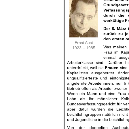
Grundgesetze
Verfassungsp
durch die 
werktätige F
Der 8. März 
zurück zu j
den ersten o
Ernst Aust
Was meinen w
1923 – 1985
Frau im Kapi
einmal ausg
Arbeiterklasse sind. Darüber 
unterdrückt, weil sie
Frauen
sind.
Kapitalisten ausgebeutet. Ande
unqualifizierteste und eintönig
angelernte Arbeiterinnen, nur 6
Betrieb offen als Arbeiter zweit
Wenn ein Mann und eine Frau di
Lohn als ihr männlicher Kol
Bundesverfassungsgericht für ver
aber dafür wurden die Leichtlo
Leichtlohngruppen natürlich nicht
und Jugendliche in die Leichtlohn
Von der doppelten Ausbeut