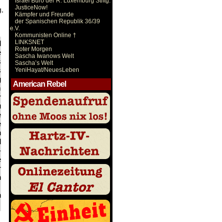
Israel Büro der R. Luxemburg Stiftg.
JusticeNow!
g,
Kämpfer und Freunde
der Spanischen Republik 36/39
e.V.
Kommunisten Online †
LINKSNET
l
Roter Morgen
e
Sascha Iwanows Welt
s
Sascha’s Welt
s
YeniHayat/NeuesLeben
g
American Rebel
m
r
u
e
e
n
l
-
e
r
n
n