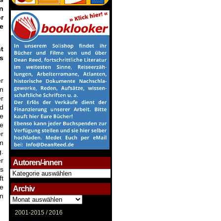
n
r
e
t
s
r
n
er
d
ie
e
er
im
g.
er
Autoren/-innen
s
Autoren/-
ft
innen
ie
Archiv
en
Archiv
2001-2015 /
2016