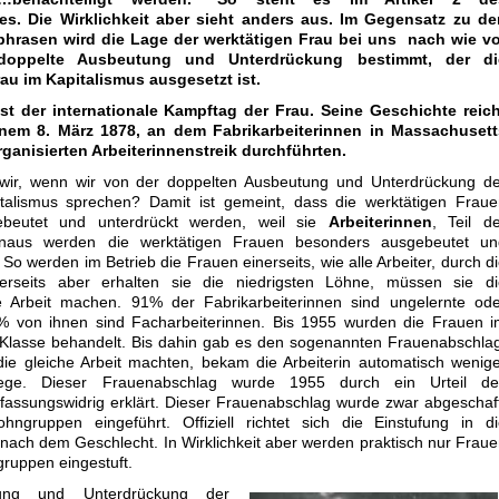
s. Die Wirklichkeit aber sieht anders aus. Im Gegensatz zu de
hrasen wird die Lage der werktätigen Frau bei uns nach wie vo
doppelte Ausbeutung und Unterdrückung bestimmt, der di
rau im Kapitalismus ausgesetzt ist.
ist der internationale Kampftag der Frau. Seine Geschichte reich
enem 8. März 1878, an dem Fabrikarbeiterinnen in Massachusett
rganisierten Arbeiterinnenstreik durchführten.
ir, wenn wir von der doppelten Ausbeutung und Unterdrückung de
talismus sprechen? Damit ist gemeint, dass die werktätigen Fraue
ebeutet und unterdrückt werden, weil sie
Arbeiterinnen
, Teil d
hinaus werden die werktätigen Frauen besonders ausgebeutet un
 So werden im Betrieb die Frauen einerseits, wie alle Arbeiter, durch d
rerseits aber erhalten sie die niedrigsten Löhne, müssen sie di
ste Arbeit machen. 91% der Fabrikarbeiterinnen sind ungelernte od
 % von ihnen sind Facharbeiterinnen. Bis 1955 wurden die Frauen 
er Klasse behandelt. Bis dahin gab es den sogenannten Frauenabschla
e gleiche Arbeit machten, bekam die Arbeiterin automatisch wenig
lege. Dieser Frauenabschlag wurde 1955 durch ein Urteil de
fassungswidrig erklärt. Dieser Frauenabschlag wurde zwar abgeschaf
hngruppen eingeführt. Offiziell richtet sich die Einstufung in d
 nach dem Geschlecht. In Wirklichkeit aber werden praktisch nur Frau
gruppen eingestuft.
ung und Unterdrückung der