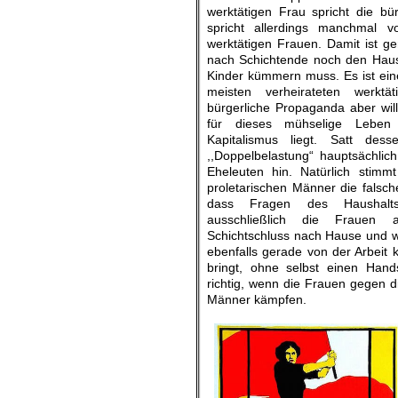
werktätigen Frau spricht die bü
spricht allerdings manchmal v
werktätigen Frauen. Damit ist ge
nach Schichtende noch den Haus
Kinder kümmern muss. Es ist ein
meisten verheirateten werktä
bürgerliche Propaganda aber will
für dieses mühselige Leben
Kapitalismus liegt. Satt des
,,Doppelbelastung“ hauptsächlic
Eheleuten hin. Natürlich stimm
proletarischen Männer die falsche
dass Fragen des Haushalts
ausschließlich die Frauen
Schichtschluss nach Hause und wa
ebenfalls gerade von der Arbeit
bringt, ohne selbst einen Hands
richtig, wenn die Frauen gegen die
Männer kämpfen.