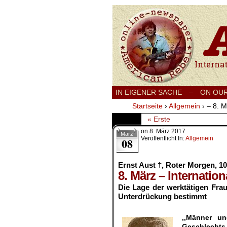
International
IN EIGENER SACHE
–
ON OU
Startseite
›
Allgemein
›
– 8. M
« Erste
on
8. März 2017
März
Veröffentlicht In:
Allgemein
08
Ernst Aust †, Roter Morgen, 10.
8. März – Internatio
Die Lage der werktätigen Fra
Unterdrückung bestimmt
.
,,Männer un
Geschlecht