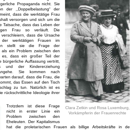
rgerliche Propaganda nicht. Sie
on der ,,Doppelbelastung“ der
meint, dass die werktätige Frau
halt versorgen und sich um die
e Tatsache, dass das Leben der
tigen Frau so verläuft. Die
 verschleiern, dass die Ursache
 der werktätigen Frauen im
sen stellt sie die Frage der
h als ein Problem zwischen den
t es, dass ein großer Teil der
 bürgerliche Auffassung vertritt,
 und der Kindererziehung
 angehe. Sie kommen nach
rten darauf, dass die Frau, die
 kommt, das Essen auf den Tisch
chlag zu tun. Natürlich ist es
 rückschrittliche Ideologie ihrer
Trotzdem ist diese Frage
Clara Zetkin und Rosa Luxemburg,
nicht in erster Linie ein
Vorkämpferin der Frauenrechte
Problem zwischen den
Eheleuten. Der Kapitalismus
hat die proletarischen Frauen als billige Arbeitskräfte in d