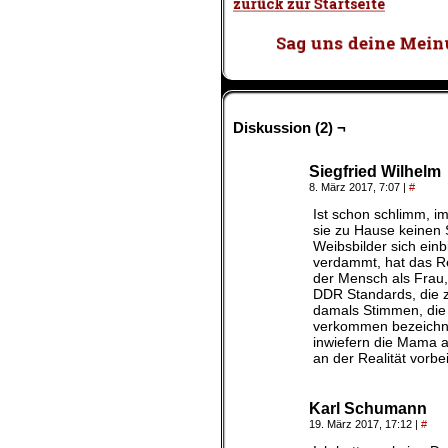
Diskussion (2) ¬
Siegfried Wilhelm
8. März 2017, 7:07
|
#
Ist schon schlimm, i
sie zu Hause keinen 
Weibsbilder sich ein
verdammt, hat das Re
der Mensch als Frau, 
DDR Standards, die z
damals Stimmen, die g
verkommen bezeichnet
inwiefern die Mama a
an der Realität vorbe
Karl Schumann
19. März 2017, 17:12
|
#