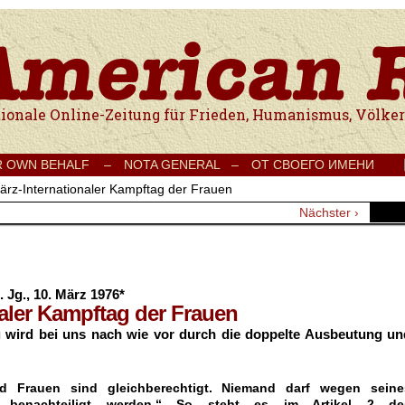
e Onlinezeitung für Frieden, Humanismus, Völkerverständigung und Kul
R OWN BEHALF –
NOTA GENERAL –
ОТ СВОЕГО ИМЕНИ
ärz-Internationaler Kampftag der Frauen
Nächster ›
 Jg., 10. März 1976*
naler Kampftag der Frauen
u wird bei uns nach wie vor durch die doppelte Ausbeutung un
d Frauen sind gleichberechtigt. Niemand darf wegen seine
s…benachteiligt werden.“ So steht es im Artikel 2 de