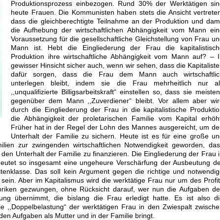
Produktionsprozess einbezogen. Rund 30% der Werktätigen sin
heute Frauen. Die Kommunisten haben stets die Ansicht vertrete
dass die gleichberechtigte Teilnahme an der Produktion und dam
die Aufhebung der wirtschaftlichen Abhängigkeit vom Mann ein
Voraussetzung für die gesellschaftliche Gleichstellung von Frau u
Mann ist. Hebt die Eingliederung der Frau die kapitalistisch
Produktion ihre wirtschaftliche Abhängigkeit vom Mann auf? – 
gewisser Hinsicht sicher auch, wenn wir sehen, dass die Kapitalist
dafür sorgen, dass die Frau dem Mann auch wirtschaftlic
unterlegen bleibt, indem sie die Frau mehrheitlich nur al
,,unqualifizierte Billigsarbeitskraft“ einstellen so, dass sie meiste
gegenüber dem Mann ,,Zuverdiener“ bleibt. Vor allem aber wir
durch die Eingliederung der Frau in die kapitalistische Produkti
die Abhängigkeit der proletarischen Familie vom Kapital erhöh
Früher hat in der Regel der Lohn des Mannes ausgereicht, um d
Unterhalt der Familie zu sichern. Heute ist es für eine große u
ilien zur zwingenden wirtschaftlichen Notwendigkeit geworden, da
den Unterhalt der Familie zu finanzieren. Die Eingliederung der Frau 
bedeutet so insgesamt eine ungeheure Verschärfung der Ausbeutung d
istenklasse. Das soll kein Argument gegen die richtige und notwendi
 sein. Aber im Kapitalismus wird die werktätige Frau nur um des Profi
Fabriken gezwungen, ohne Rücksicht darauf, wer nun die Aufgaben d
ng übernimmt, die bislang die Frau erledigt hatte. Es ist also d
die ,,Doppelbelastung“ der werktätigen Frau in den Zwiespalt zwisch
 den Aufgaben als Mutter und in der Familie bringt.