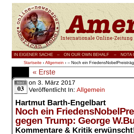
Internationale Onlinezeitung für Frieden
IN EIGENER SACHE
–
ON OUR OWN BEHALF –
NOTA
Startseite
›
Allgemein
›
– Noch ein FriedensNobelPreistr
« Erste
on
3. März 2017
März
03
Veröffentlicht In:
Allgemein
Hartmut Barth-Engelbart
Noch ein FriedensNobelPre
gegen Trump: George W.B
Kommentare & Kritik erwünscht