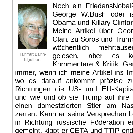
Noch ein FriedensNobel
George W.Bush oder is
Obama und Killary Clinto
Meine Artikel über Ge
Clan, zu Soros und Trump
wöchentlich mehrtaus
Hartmut Barth-
gelesen, aber es k
Elgelbart
Kommentare & Kritik. Ger
immer, wenn ich meine Artikel ins Int
wo es darauf ankommt präzise zu
Richtungen die US- und EU-Kapital
und wie und ob sie Trump auf ihre 
einen domestzierten Stier am Na
zerren. Kann er seine Versprechen b
in Richtung russische Föderation e
gemeint, kippt er CETA und TTIP en