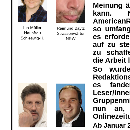
Meinung ä
kann. 
AmericanR
so umfang
Ina Möller
Raimund Baytz
Hausfrau
Strassenwärter
es erforde
Schleswig-H.
NRW
auf zu st
zu schaff
die Arbeit 
So wurde
Redaktion
es fande
Leser/
Gruppenmi
nun an, 
Onlinezeit
Ab Januar 2