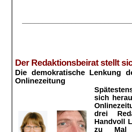
.
.
__________________________
.
..
.
.
Der Redaktionsbeirat stellt si
Die demokratische Lenkung de
Onlinezeitung
Spätesten
sich herau
Onlinezei
drei Red
Handvoll L
zu Mal u