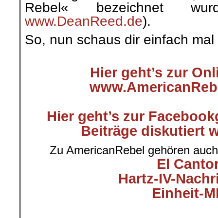
Rebel« bezeichnet wu
www.DeanReed.de
).
So, nun schaus dir einfach mal
.
Hier geht’s zur On
www.AmericanRebe
Hier geht’s zur Facebook
Beiträge diskutiert
Zu AmericanRebel gehören auch 
El Canto
Hartz-IV-Nachr
Einheit-M
.