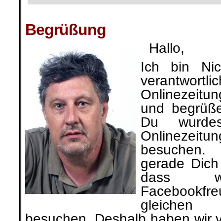
.
Begrüßung
Hallo,
Ich bin Ni
verantwort
Onlinezeit
und begrüße
Du wurdes
Onlinezeitu
besuchen.
gerade Dich 
dass wi
Facebookfre
gleichen
besuchen. Deshalb haben wir v