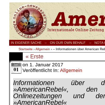
Internationale Onlinezeitung für Frieden
IN EIGENER SACHE
–
ON OUR OWN BEHALF –
NOTA
Startseite
›
Allgemein
›
– Informationen über American Re
« Erste
on
1. Januar 2017
Jan.
01
Veröffentlicht In:
Allgemein
Informationen über di
»AmericanRebel«, den 
Onlinezeitungen und de
»AmericanRebel«
.